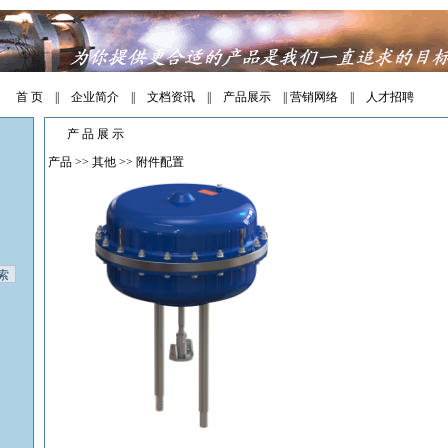
首 页
||
企业简介
||
文档资讯
||
产品展示
||
营销网络
||
人才招聘
产 品 展 示
产品
>>
其他
>>
附件配置