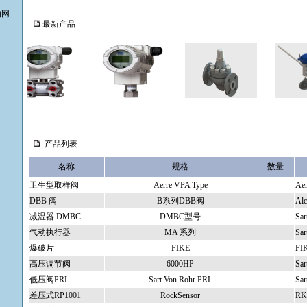
的网
最新产品
差压式RP100...
压力变送器PR1...
疏水阀
排污阀71
产品列表
名称
规格
数量
卫生型取样阀
Aerre VPA Type
Aer
DBB 阀
B系列DBB阀
Alc
减温器 DMBC
DMBC型号
Sar
气动执行器
MA 系列
Sar
爆破片
FIKE
FI
高压调节阀
6000HP
Sar
低压阀PRL
Sart Von Rohr PRL
Sar
差压式RP1001
RockSensor
R