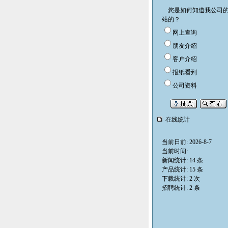
您是如何知道我公司
站的？
网上查询
朋友介绍
客户介绍
报纸看到
公司资料
爆破片
高压调节阀
低压阀PRL
在线统计
当前日前: 2026-8-7
当前时间:
新闻统计: 14 条
产品统计: 15 条
下载统计: 2 次
招聘统计: 2 条