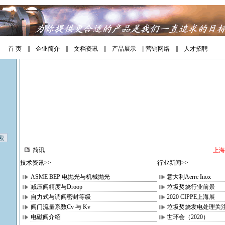
首 页
||
企业简介
||
文档资讯
||
产品展示
||
营销网络
||
人才招聘
简讯
上海
技术资讯>>
行业新闻>>
ASME BEP 电抛光与机械抛光
意大利Aerre Inox
减压阀精度与Droop
垃圾焚烧行业前景
自力式与调阀密封等级
2020 CIPPE上海展
阀门流量系数Cv 与 Kv
垃圾焚烧发电处理关
电磁阀介绍
世环会（2020）